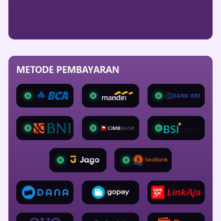
METODE PEMBAYARAN