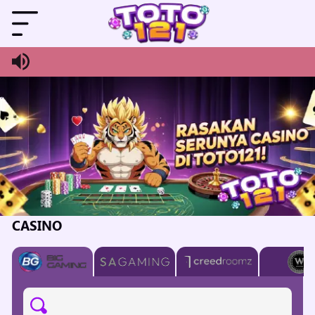
CASINO