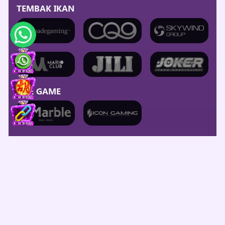
TEMBAK IKAN
LIVE GAME
OTHERS