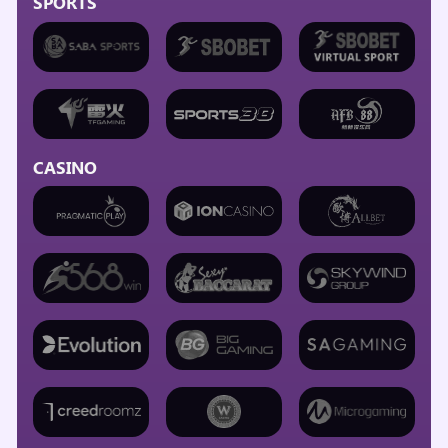
SPORTS
CASINO